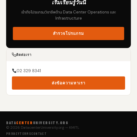
เริ่มเรียนรู้วันนี้
เข้าถึงโปรแกรมวิชาชีพด้าน Data Center Operations และ
Infrastructure
สำรวจโปรแกรม
ติดต่อเรา
02 329 8341
ส่งข้อความหาเรา
DATA
CENTER
UNIVERSITY.ORG
© 2026 DatacenterUniversity.org — KMITL
PRIVACY
TERMS
CONTACT