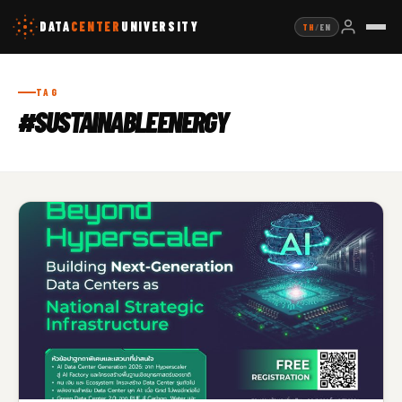
DATA
CENTER
UNIVERSITY
TH
/
EN
TAG
#SUSTAINABLEENERGY