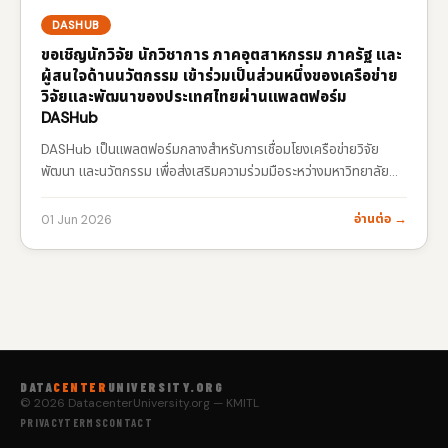
DASHUB
ขอเชิญนักวิจัย นักวิชาการ ภาคอุตสาหกรรม ภาครัฐ และ
ผู้สนใจด้านนวัตกรรม เข้าร่วมเป็นส่วนหนึ่งของเครือข่าย
วิจัยและพัฒนาของประเทศไทยผ่านแพลตฟอร์ม
DASHub
DASHub เป็นแพลตฟอร์มกลางสำหรับการเชื่อมโยงเครือข่ายวิจัย
พัฒนา และนวัตกรรม เพื่อส่งเสริมความร่วมมือระหว่างมหาวิทยาลัย
หน่วยงานภาครัฐ ภาคเอกชน และนักวิจัยทั่วประเทศ ต่อยอดองค์ความรู้
สู่การใช้ประโยชน์จริง และสร้างผลกระทบเชิงเศรษฐกิจและสังคมอย่าง
อ่านต่อ →
01 Jun 2026
ยั่งยืน
http://www.dashub.org
สร้างเครือข่ายนักวิจัยและผู้
เชี่ยวชาญ
ค้นหาพันธมิตรด้านงานวิจัยและนวัตกรรม
แลกเปลี่ยน
องค์ความรู้และเทคโนโลยี
ติดตามโอกาสด้านทุนวิจัยและการพัฒนา
นวัตกรรม
ผลักดันงานวิจัยสู่การใช้ประโยชน์เชิงพาณิชย์และ
สาธารณะ…
DATA
CENTER
UNIVERSITY.ORG
© 2026 DatacenterUniversity.org — KMITL
PRIVACY
TERMS
CONTACT