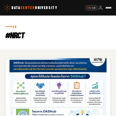
DATA
CENTER
UNIVERSITY
TH
/
EN
TAG
#NRCT