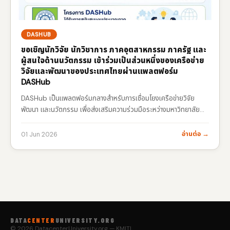
DASHUB
ขอเชิญนักวิจัย นักวิชาการ ภาคอุตสาหกรรม ภาครัฐ และ
ผู้สนใจด้านนวัตกรรม เข้าร่วมเป็นส่วนหนึ่งของเครือข่าย
วิจัยและพัฒนาของประเทศไทยผ่านแพลตฟอร์ม
DASHub
DASHub เป็นแพลตฟอร์มกลางสำหรับการเชื่อมโยงเครือข่ายวิจัย
พัฒนา และนวัตกรรม เพื่อส่งเสริมความร่วมมือระหว่างมหาวิทยาลัย
หน่วยงานภาครัฐ ภาคเอกชน และนักวิจัยทั่วประเทศ ต่อยอดองค์ความรู้
สู่การใช้ประโยชน์จริง และสร้างผลกระทบเชิงเศรษฐกิจและสังคมอย่าง
อ่านต่อ →
01 Jun 2026
ยั่งยืน
http://www.dashub.org
สร้างเครือข่ายนักวิจัยและผู้
เชี่ยวชาญ
ค้นหาพันธมิตรด้านงานวิจัยและนวัตกรรม
แลกเปลี่ยน
องค์ความรู้และเทคโนโลยี
ติดตามโอกาสด้านทุนวิจัยและการพัฒนา
นวัตกรรม
ผลักดันงานวิจัยสู่การใช้ประโยชน์เชิงพาณิชย์และ
สาธารณะ…
DATA
CENTER
UNIVERSITY.ORG
© 2026 DatacenterUniversity.org — KMITL