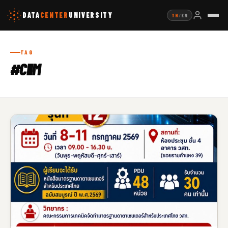
DATA
CENTER
UNIVERSITY
TH
/
EN
TAG
#CIIM