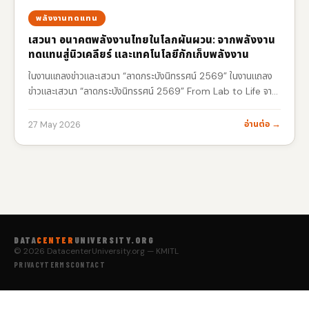
พลังงานทดแทน
เสวนา อนาคตพลังงานไทยในโลกผันผวน: จากพลังงาน
ทดแทนสู่นิวเคลียร์ และเทคโนโลยีกักเก็บพลังงาน
ในงานแถลงข่าวและเสวนา “ลาดกระบังนิทรรศน์ 2569” ในงานแถลง
ข่าวและเสวนา “ลาดกระบังนิทรรศน์ 2569” From Lab to Life จาก
“ไอเดีย” สู่ “นวัตกรรม” จากห้องทดลอง สู่โลกอนาคต
…
อ่านต่อ →
27 May 2026
DATA
CENTER
UNIVERSITY.ORG
© 2026 DatacenterUniversity.org — KMITL
PRIVACY
TERMS
CONTACT