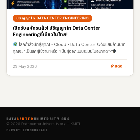
ปริญญาโท DATA CENTER ENGINEERING
เปิดรับสมัครแล้ว! ปริญญาโท Data Center
Engineeringที่เดียวในไทย!
โลกกำลังเข้าสู่ยุคAI • Cloud • Data Center ระดับแสนล้านบาท
คุณจะ “เป็นแค่ผู้ใช้งาน”หรือ “เป็นผู้ออกแบบระบบในอนาคต”?
Master of Science Program in Data Center Engineering
…
อ่านต่อ →
29 May 2026
DATA
CENTER
UNIVERSITY.ORG
© 2026 DatacenterUniversity.org — KMITL
PRIVACY
TERMS
CONTACT