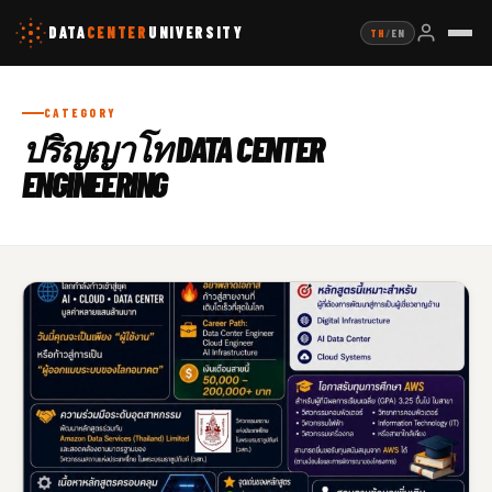
DATA
CENTER
UNIVERSITY
TH
/
EN
CATEGORY
ปริญญาโท DATA CENTER
ENGINEERING