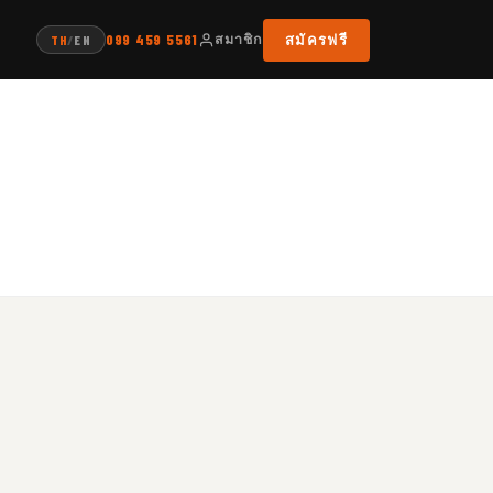
สมาชิก
สมัครฟรี
099 459 5561
TH
/
EN